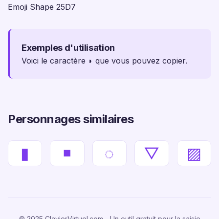
Emoji Shape 25D7
Exemples d'utilisation
Voici le caractère ◗ que vous pouvez copier.
Personnages similaires
▮
◾
◌
▽
▨
© 2025 ClavierVirtuel.com - Un outil gratuit pour la saisie