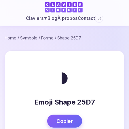
Blog
À propos
Contact
Claviers
🌙
▼
Home
/
Symbole
/
Forme
/
Shape 25D7
◗
Emoji Shape 25D7
Copier