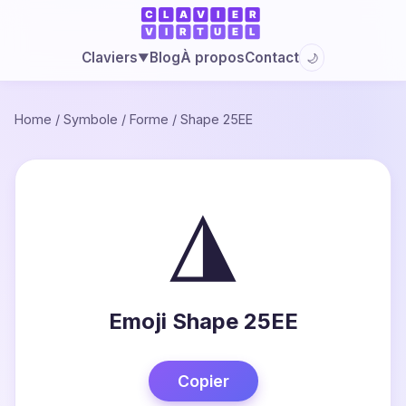
Blog
À propos
Contact
Claviers
🌙
▼
Home
/
Symbole
/
Forme
/
Shape 25EE
◮
Emoji Shape 25EE
Copier