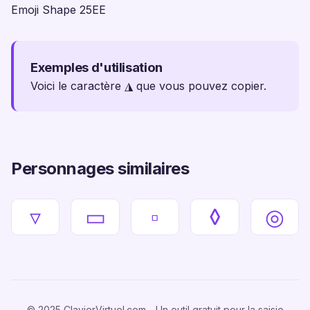
Emoji Shape 25EE
Exemples d'utilisation
Voici le caractère ◮ que vous pouvez copier.
Personnages similaires
▿
▭
▫
◊
◎
© 2025 ClavierVirtuel.com - Un outil gratuit pour la saisie