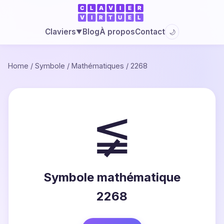
Blog
À propos
Contact
Claviers
🌙
▼
Home
/
Symbole
/
Mathématiques
/
2268
≨
Symbole mathématique
2268