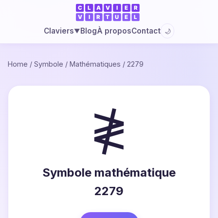
Blog
À propos
Contact
Claviers
🌙
▼
Home
/
Symbole
/
Mathématiques
/
2279
≹
Symbole mathématique
2279