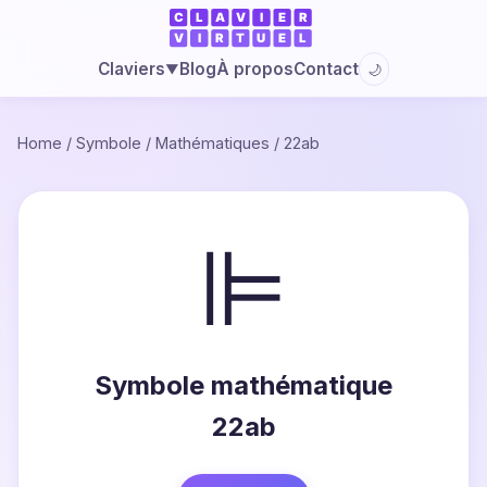
Blog
À propos
Contact
Claviers
🌙
▼
Home
/
Symbole
/
Mathématiques
/
22ab
⊫
Symbole mathématique
22ab