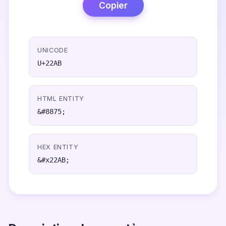
Copier
UNICODE
U+22AB
HTML ENTITY
&#8875;
HEX ENTITY
&#x22AB;