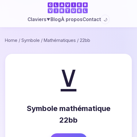
Blog
À propos
Contact
Claviers
🌙
▼
Home
/
Symbole
/
Mathématiques
/
22bb
⊻
Symbole mathématique
22bb