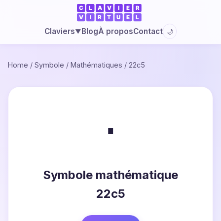
Blog
À propos
Contact
Claviers
🌙
▼
Home
/
Symbole
/
Mathématiques
/
22c5
⋅
Symbole mathématique
22c5