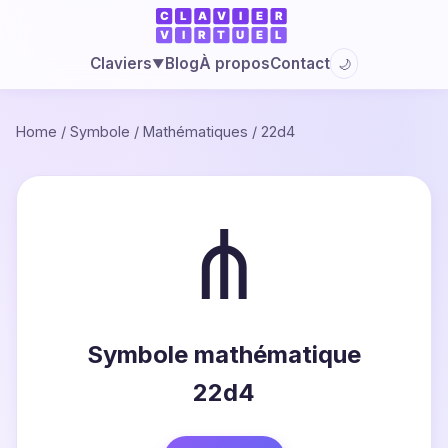
Blog
À propos
Contact
Claviers
🌙
▼
Home
/
Symbole
/
Mathématiques
/
22d4
⋔
Symbole mathématique
22d4