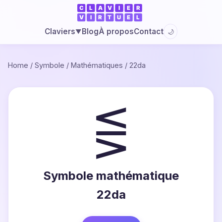
Blog
À propos
Contact
Claviers
🌙
▼
Home
/
Symbole
/
Mathématiques
/
22da
⋚
Symbole mathématique
22da