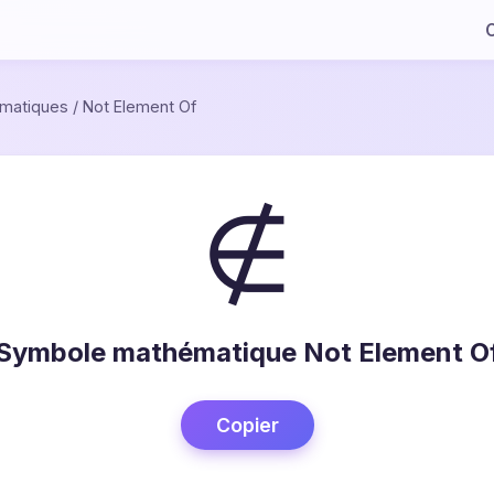
C
matiques
/
Not Element Of
∉
Symbole mathématique Not Element O
Copier