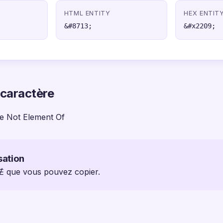
HTML ENTITY
HEX ENTIT
&#8713;
&#x2209;
 caractère
e Not Element Of
sation
 ∉ que vous pouvez copier.