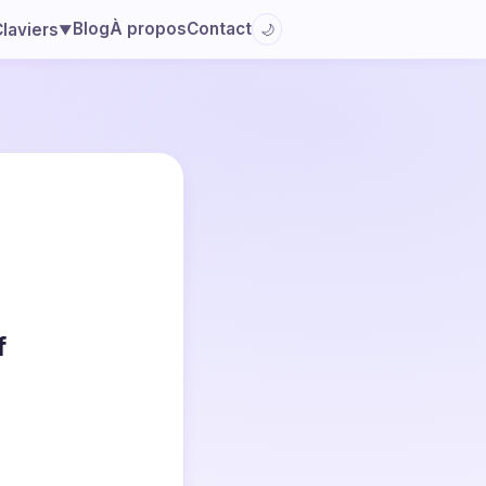
Blog
À propos
Contact
laviers
🌙
▼
f