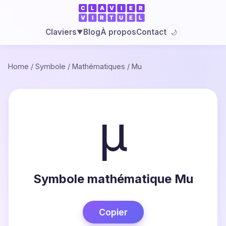
Blog
À propos
Contact
Claviers
🌙
▼
Home
/
Symbole
/
Mathématiques
/
Mu
µ
Symbole mathématique Mu
Copier