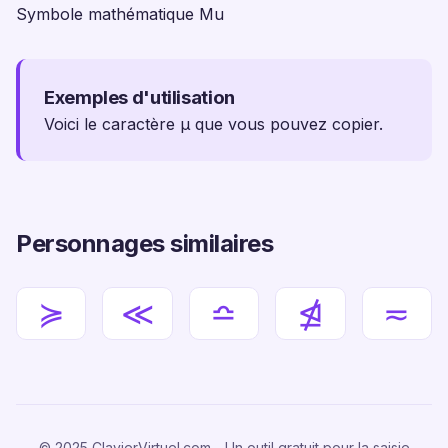
Symbole mathématique Mu
Exemples d'utilisation
Voici le caractère µ que vous pouvez copier.
Personnages similaires
≽
≪
≏
⋬
≂
© 2025 ClavierVirtuel.com - Un outil gratuit pour la saisie