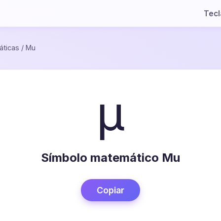
Tec
ticas
/
Mu
µ
Símbolo matemático Mu
Copiar