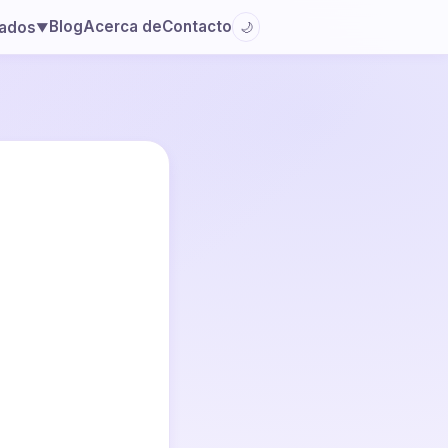
Blog
Acerca de
Contacto
lados
🌙
▼