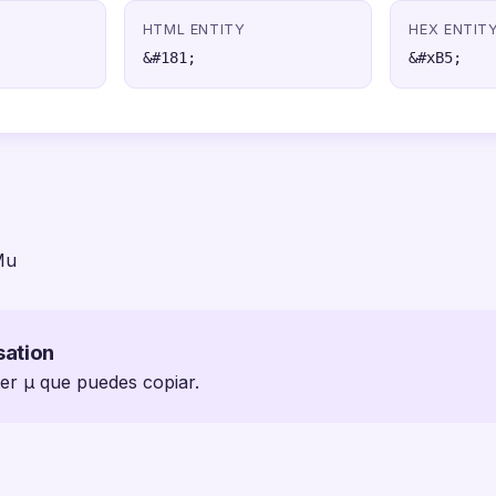
HTML ENTITY
HEX ENTIT
&#181;
&#xB5;
Mu
sation
ter µ que puedes copiar.