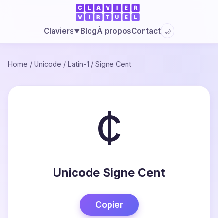
Blog
À propos
Contact
Claviers
🌙
▼
Home
/
Unicode
/
Latin-1
/
Signe Cent
¢
Unicode Signe Cent
Copier