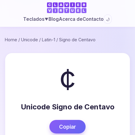
Blog
Acerca de
Contacto
Teclados
🌙
▼
Home
/
Unicode
/
Latin-1
/
Signo de Centavo
¢
Unicode Signo de Centavo
Copiar