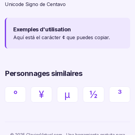
Unicode Signo de Centavo
Exemples d'utilisation
Aquí está el carácter ¢ que puedes copiar.
Personnages similaires
°
¥
µ
½
³
© 2025 ClavierVirtuel.com - Una herramienta gratuita para