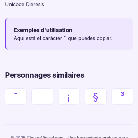
Unicode Diéresis
Exemples d'utilisation
Aquí está el carácter ¨ que puedes copiar.
Personnages similaires
¯
¡
§
³
© 2025 ClavierVirtuel.com - Una herramienta gratuita para