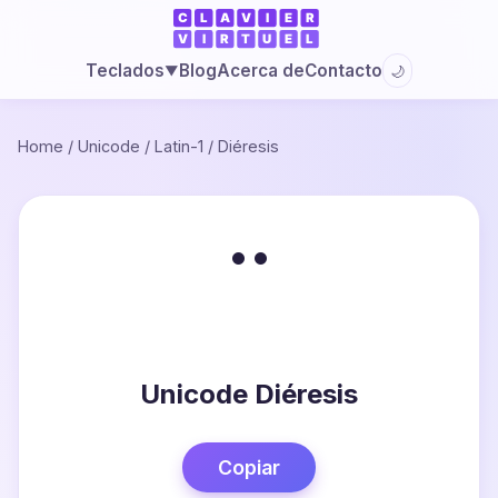
Blog
Acerca de
Contacto
Teclados
🌙
▼
Home
/
Unicode
/
Latin-1
/
Diéresis
¨
Unicode Diéresis
Copiar