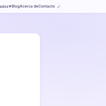
Blog
Acerca de
Contacto
lados
🌙
▼