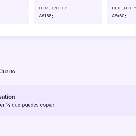
HTML ENTITY
HEX ENTIT
&#188;
&#xBC;
Cuarto
sation
ter ¼ que puedes copiar.