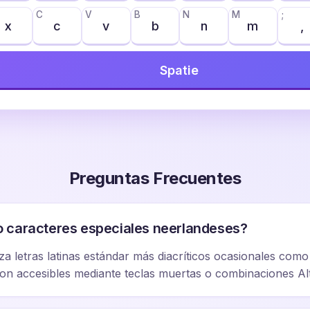
C
V
B
N
M
;
x
c
v
b
n
m
,
Spatie
Preguntas Frecuentes
 caracteres especiales neerlandeses?
iza letras latinas estándar más diacríticos ocasionales como é
s son accesibles mediante teclas muertas o combinaciones Al