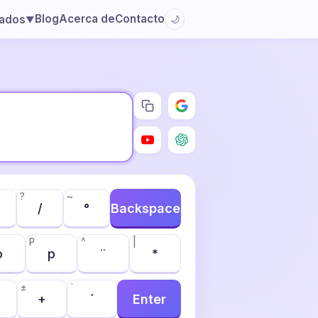
Blog
Acerca de
Contacto
lados
🌙
▼
?
~
/
°
Backspace
P
^
|
o
p
¨
*
±
`
+
´
Enter