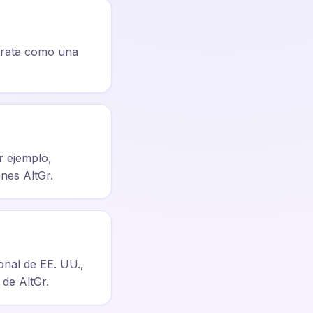
 trata como una
r ejemplo,
ones AltGr.
onal de EE. UU.,
 de AltGr.