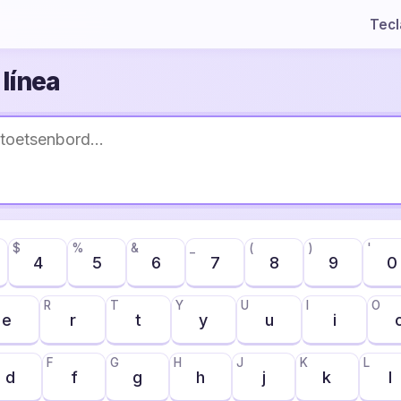
Tec
línea
$
%
&
_
(
)
'
4
5
6
7
8
9
0
R
T
Y
U
I
O
e
r
t
y
u
i
F
G
H
J
K
L
d
f
g
h
j
k
l