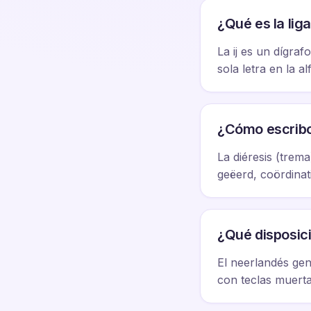
¿Qué es la lig
La ij es un dígra
sola letra en la a
¿Cómo escribo l
La diéresis (trem
geëerd, coördinat
¿Qué disposici
El neerlandés gen
con teclas muerta