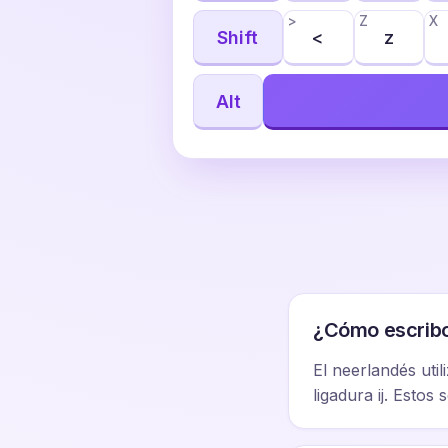
>
Z
X
Shift
<
z
Alt
¿Cómo escribo
El neerlandés util
ligadura ij. Esto