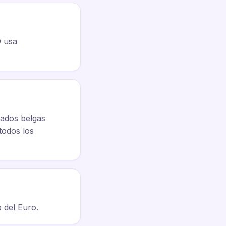
O usa
lados belgas
todos los
o del Euro.