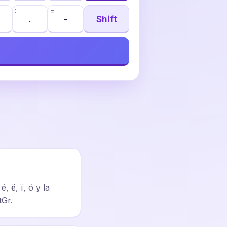
:
=
.
-
Shift
, ë, ï, ó y la
tGr.