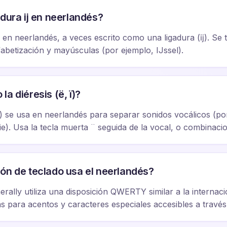
adura ij en neerlandés?
fo en neerlandés, a veces escrito como una ligadura (ĳ). Se
lfabetización y mayúsculas (por ejemplo, IJssel).
a diéresis (ë, ï)?
a) se usa en neerlandés para separar sonidos vocálicos (po
ie). Usa la tecla muerta ¨ seguida de la vocal, o combinaci
ón de teclado usa el neerlandés?
erally utiliza una disposición QWERTY similar a la internaci
s para acentos y caracteres especiales accesibles a través