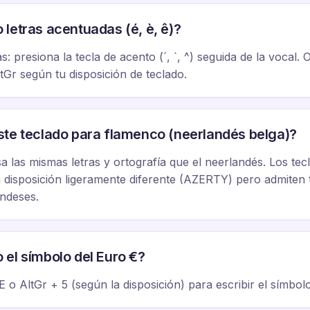
letras acentuadas (é, è, ê)?
: presiona la tecla de acento (´, `, ^) seguida de la vocal. 
Gr según tu disposición de teclado.
ste teclado para flamenco (neerlandés belga)?
sa las mismas letras y ortografía que el neerlandés. Los tec
disposición ligeramente diferente (AZERTY) pero admiten 
andeses.
el símbolo del Euro €?
 o AltGr + 5 (según la disposición) para escribir el símbol