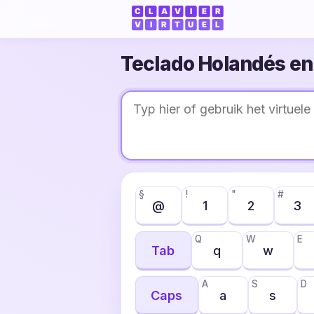
Teclado Holandés en 
§
!
"
#
@
1
2
3
Q
W
E
Tab
q
w
A
S
D
Caps
a
s