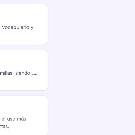
e vocabulario y
illas, siendo „...
es el uso más
tas.