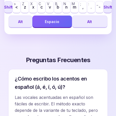
>
Z
X
C
V
B
N
M
;
:
_
<
z
x
c
v
b
n
m
,
.
-
Shift
Shift
Alt
Espacio
Alt
Preguntas Frecuentes
¿Cómo escribo los acentos en
español (á, é, í, ó, ú)?
Las vocales acentuadas en español son
fáciles de escribir. El método exacto
depende de la variante de tu teclado, pero