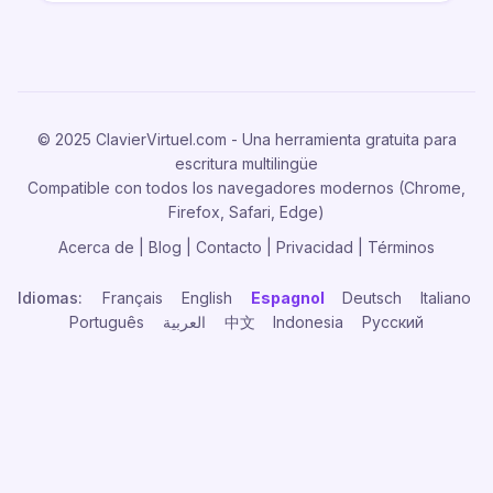
© 2025 ClavierVirtuel.com - Una herramienta gratuita para
escritura multilingüe
Compatible con todos los navegadores modernos (Chrome,
Firefox, Safari, Edge)
Acerca de
|
Blog
|
Contacto
|
Privacidad
|
Términos
Idiomas:
Français
English
Espagnol
Deutsch
Italiano
Português
العربية
中文
Indonesia
Русский