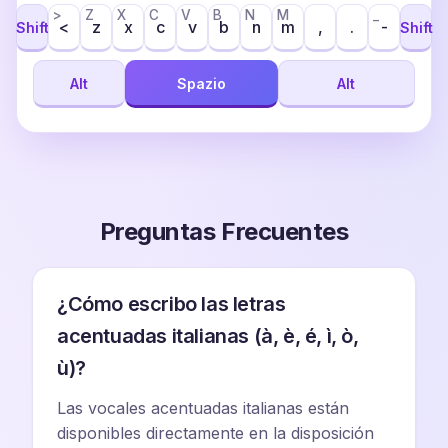
>
Z
X
C
V
B
N
M
_
<
z
x
c
v
b
n
m
,
.
-
Shift
Shift
Alt
Spazio
Alt
Preguntas Frecuentes
¿Cómo escribo las letras
acentuadas italianas (à, è, é, ì, ò,
ù)?
Las vocales acentuadas italianas están
disponibles directamente en la disposición