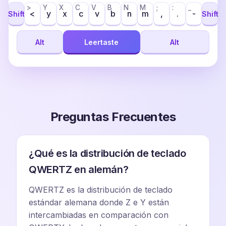
>
Y
X
C
V
B
N
M
;
:
_
<
y
x
c
v
b
n
m
,
.
-
Shift
Shift
Alt
Leertaste
Alt
Preguntas Frecuentes
¿Qué es la distribución de teclado
QWERTZ en alemán?
QWERTZ es la distribución de teclado
estándar alemana donde Z e Y están
intercambiadas en comparación con