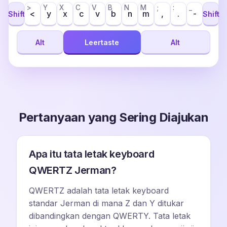
>
Y
X
C
V
B
N
M
;
:
_
<
y
x
c
v
b
n
m
,
.
-
Shift
Shift
Alt
Leertaste
Alt
Pertanyaan yang Sering Diajukan
Apa itu tata letak keyboard
QWERTZ Jerman?
QWERTZ adalah tata letak keyboard
standar Jerman di mana Z dan Y ditukar
dibandingkan dengan QWERTY. Tata letak