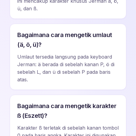
ini mencakup karakter khusus Jerman ä, ö,
ü, dan ß.
Bagaimana cara mengetik umlaut
(ä, ö, ü)?
Umlaut tersedia langsung pada keyboard
Jerman: ä berada di sebelah kanan P, ö di
sebelah L, dan ü di sebelah P pada baris
atas.
Bagaimana cara mengetik karakter
ß (Eszett)?
Karakter ß terletak di sebelah kanan tombol
0 pada baris angka. Karakter ini digunakan