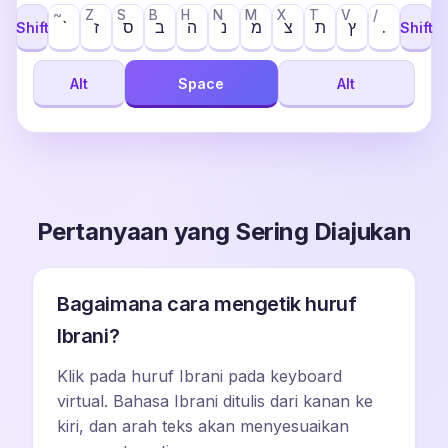
~
Z
S
B
H
N
M
X
T
V
/
`
ז
ס
ב
ה
נ
מ
צ
ת
ץ
.
Shift
Shift
Alt
Space
Alt
Pertanyaan yang Sering Diajukan
Bagaimana cara mengetik huruf
Ibrani?
Klik pada huruf Ibrani pada keyboard
virtual. Bahasa Ibrani ditulis dari kanan ke
kiri, dan arah teks akan menyesuaikan