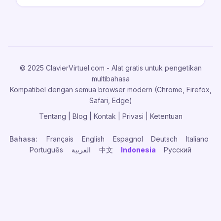
© 2025 ClavierVirtuel.com - Alat gratis untuk pengetikan
multibahasa
Kompatibel dengan semua browser modern (Chrome, Firefox,
Safari, Edge)
Tentang
|
Blog
|
Kontak
|
Privasi
|
Ketentuan
Bahasa:
Français
English
Espagnol
Deutsch
Italiano
Português
العربية
中文
Indonesia
Русский