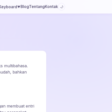
Blog
Tentang
Kontak
Keyboard
🌙
▼
ks multibahasa.
mudah, bahkan
an membuat entri