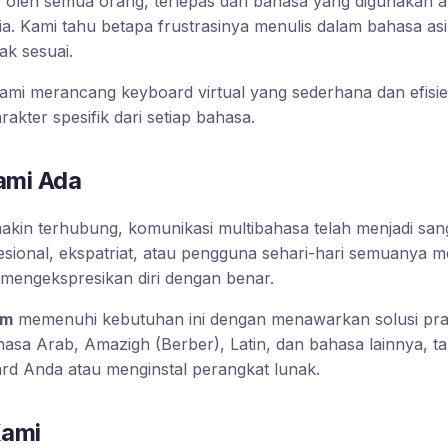
s oleh semua orang, terlepas dari bahasa yang digunakan 
ia. Kami tahu betapa frustrasinya menulis dalam bahasa as
ak sesuai.
kami merancang keyboard virtual yang sederhana dan efis
rakter spesifik dari setiap bahasa.
mi Ada
akin terhubung, komunikasi multibahasa telah menjadi sang
esional, ekspatriat, atau pengguna sehari-hari semuanya 
mengekspresikan diri dengan benar.
om
memenuhi kebutuhan ini dengan menawarkan solusi prak
asa Arab, Amazigh (Berber), Latin, dan bahasa lainnya, t
rd Anda atau menginstal perangkat lunak.
ami