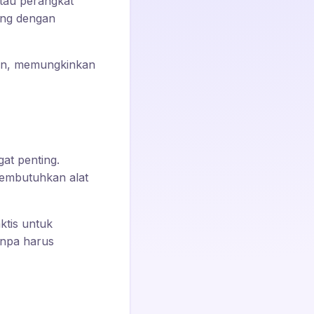
atau perangkat
ing dengan
ien, memungkinkan
at penting.
membutuhkan alat
tis untuk
anpa harus