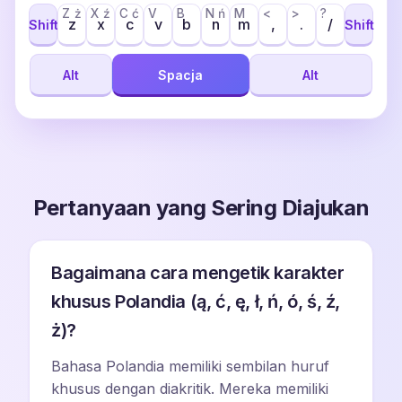
Z
ż
X
ź
C
ć
V
B
N
ń
M
<
>
?
z
x
c
v
b
n
m
,
.
/
Shift
Shift
Alt
Spacja
Alt
Pertanyaan yang Sering Diajukan
Bagaimana cara mengetik karakter
khusus Polandia (ą, ć, ę, ł, ń, ó, ś, ź,
ż)?
Bahasa Polandia memiliki sembilan huruf
khusus dengan diakritik. Mereka memiliki