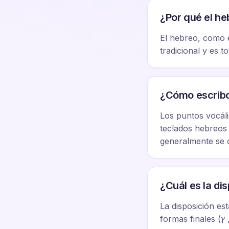
¿Por qué el he
El hebreo, como e
tradicional y es 
¿Cómo escribo
Los puntos vocáli
teclados hebreos e
generalmente se o
¿Cuál es la di
La disposición es