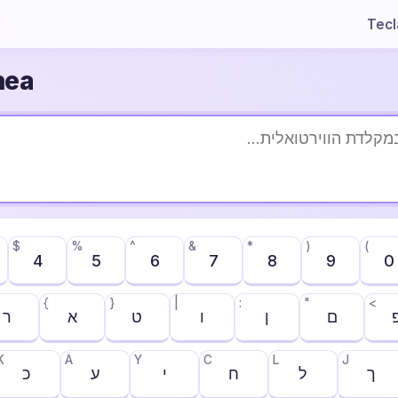
Tec
nea
$
%
^
&
*
)
(
4
5
6
7
8
9
0
{
}
|
:
"
<
ם
ן
ו
ט
א
ר
K
A
Y
C
L
J
ך
ל
ח
י
ע
כ