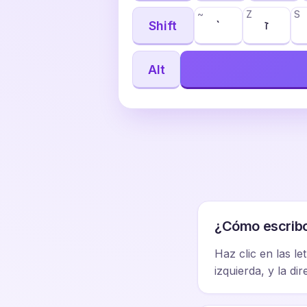
~
Z
S
ז
Shift
`
Alt
¿Cómo escribo
Haz clic en las le
izquierda, y la di