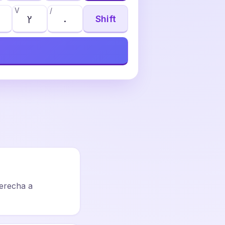
V
/
ץ
.
Shift
derecha a