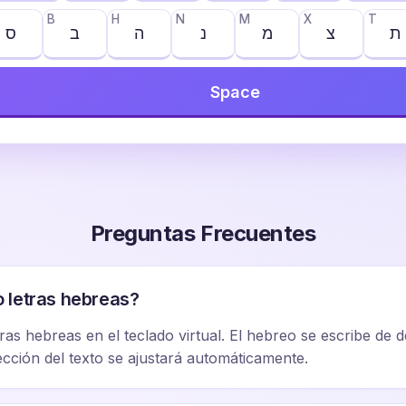
B
H
N
M
X
T
ת
צ
מ
נ
ה
ב
ס
Space
Preguntas Frecuentes
 letras hebreas?
tras hebreas en el teclado virtual. El hebreo se escribe de 
rección del texto se ajustará automáticamente.