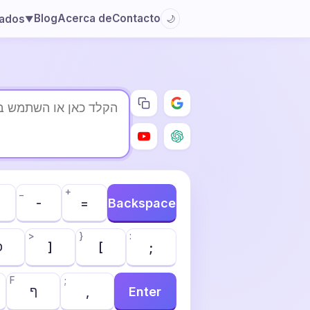
Blog
Acerca de
Contacto
lados
🌙
▼
_
+
-
=
Backspace
>
}
:
פ
]
[
;
F
;
ף
,
Enter