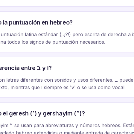
 la puntuación en hebreo?
puntuación latina estándar (,.;?!) pero escrita de derecha a i
na todos los signos de puntuación necesarios.
¿Cuál es la diferencia entre ב y ו?
'v' según el contexto, mientras que ו siempre es 'v' o se usa como vocal.
¿Cómo escribo el geresh (׳) y gershayim (״)?
teclado hebreo extendidas o mediante entrada de caracteres