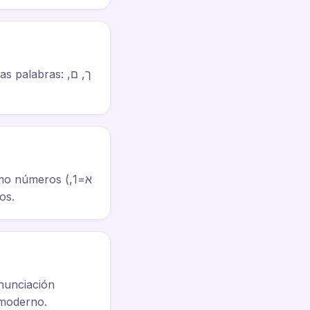
alabras: ך, ם,
 números (א=1,
os.
onunciación
 moderno.