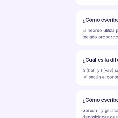
¿Cómo escribo
El hebreo utiliza 
teclado proporcio
ב (bet) y ו (vav) son letras diferentes con sonidos y usos diferentes. ב puede sonar como 'b' o
Geresh ׳ y gershayim ״ se usan para abreviaturas y números hebreos. Están disponibles en
disposiciones de 