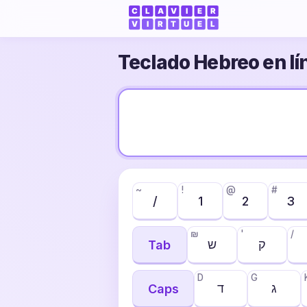
Teclado Hebreo en lí
~
!
@
#
/
1
2
3
₪
'
/
ק
ש
Tab
D
G
ג
ד
Caps