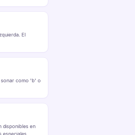
zquierda. El
 especiales.