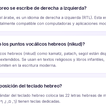
breo se escribe de derecha a izquierda?
l árabe, es un idioma de derecha a izquierda (RTL). Esta es
totalmente compatible con computadoras y aplicaciones mo
 los puntos vocálicos hebreos (nikud)?
cos hebreos (nikud) como kamatz, patach, segol están dis
xtendidos. Se usan en textos religiosos y libros infantiles,
miten en la escritura moderna.
sposición del teclado hebreo?
tándar del teclado hebreo coloca las 22 letras hebreas de m
formas finales (ך, ם, ן, ף, ץ) tienen teclas dedicadas.