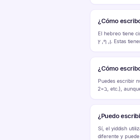
¿Cómo escribo l
El hebreo tiene cin
ן, ף, ץ. Esta
¿Cómo escrib
Puedes escribir n
ב=2, etc.), au
¿Puedo escribi
Sí, el yiddish uti
diferente y pued