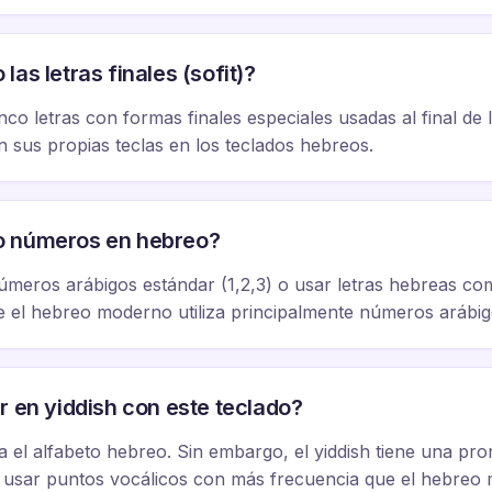
as letras finales (sofit)?
co letras con formas finales especiales usadas al final de las p
s tienen sus propias teclas en los teclados hebreos.
o números en hebreo?
úmeros arábigos estándar (1,2,3) o usar letras hebreas como
nque el hebreo moderno utiliza principalmente números arábig
r en yiddish con este teclado?
liza el alfabeto hebreo. Sin embargo, el yiddish tiene una pr
e usar puntos vocálicos con más frecuencia que el hebreo