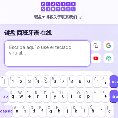
键盘
博客
关于
联系我们
🌙
▼
键盘 西班牙语 在线
°
!
"
·
$
%
&
/
(
)
=
?
¿
|
1
2
3
4
5
6
7
8
9
0
'
¡
Retroc
Q
W
E
R
T
Y
U
I
O
P
^
*
q
w
e
r
t
y
u
i
o
p
`
+
Tab
Entra
A
S
D
F
G
H
J
K
L
Ñ
¨
}
a
s
d
f
g
h
j
k
l
ñ
´
ç
capslock