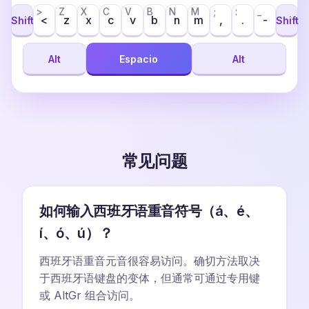
>
Z
X
C
V
B
N
M
;
:
_
<
z
x
c
v
b
n
m
,
.
-
Shift
Shift
Alt
Espacio
Alt
常见问题
如何输入西班牙语重音符号（á、é、
í、ó、ú）？
西班牙语重音元音很容易访问。确切方法取决
于西班牙语键盘的变体，但通常可通过专用键
或 AltGr 组合访问。