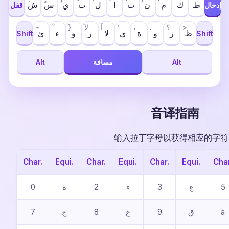
ط
ك
م
ن
ت
ا
ل
ب
ي
س
ش
إدخال
قفل
~
}
لآ
آ
’
،
.
؟
>
ظ
ز
و
ة
ى
ﻻ
ر
ؤ
ء
ئ
Shift
Shift
Alt
مسافة
Alt
音译指南
输入拉丁字母以获得相应的字符
Char.
Equi.
Char.
Equi.
Char.
Equi.
Char
0
ة
2
ء
3
ع
5
7
ح
8
غ
9
ق
a