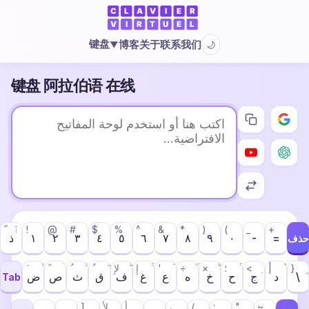
键盘
博客
关于
联系我们
🌙
▼
键盘 阿拉伯语 在线
ٱ
!
@
#
$
%
^
&
*
)
(
_
+
ذ
١
٢
٣
٤
٥
٦
٧
٨
٩
٠
-
=
حذف
لإ
إ
‘
÷
×
؛
<
|
}
ض
ص
ث
ق
ف
غ
ع
ه
خ
ح
ج
د
\
Tab
]
لأ
أ
ـ
،
/
:
"
~