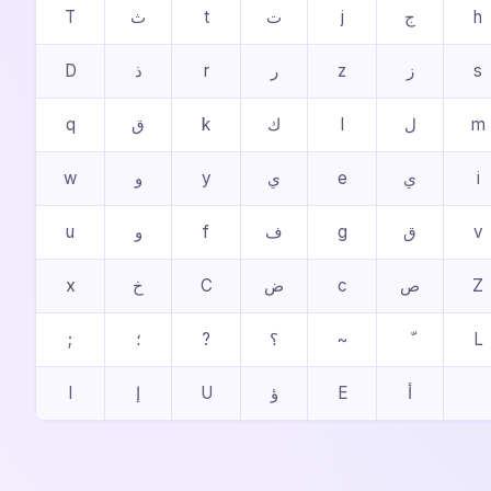
T
ث
t
ت
j
ج
h
D
ذ
r
ر
z
ز
s
q
ق
k
ك
l
ل
m
w
و
y
ي
e
ي
i
u
و
f
ف
g
ق
v
x
خ
C
ض
c
ص
Z
;
؛
?
؟
~
L
I
إ
U
ؤ
E
أ