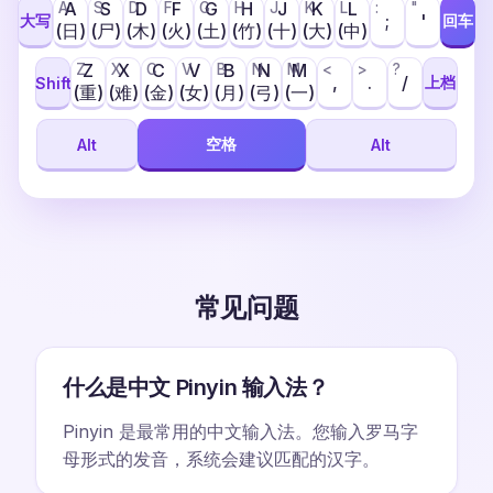
A
S
D
F
G
H
J
K
L
A
S
D
F
G
H
J
K
L
:
"
;
'
大写
回车
(日)
(尸)
(木)
(火)
(土)
(竹)
(十)
(大)
(中)
Z
X
C
V
B
N
M
Z
X
C
V
B
N
M
<
>
?
,
.
/
上档
Shift
(重)
(难)
(金)
(女)
(月)
(弓)
(一)
空格
Alt
Alt
常见问题
什么是中文 Pinyin 输入法？
Pinyin 是最常用的中文输入法。您输入罗马字
母形式的发音，系统会建议匹配的汉字。