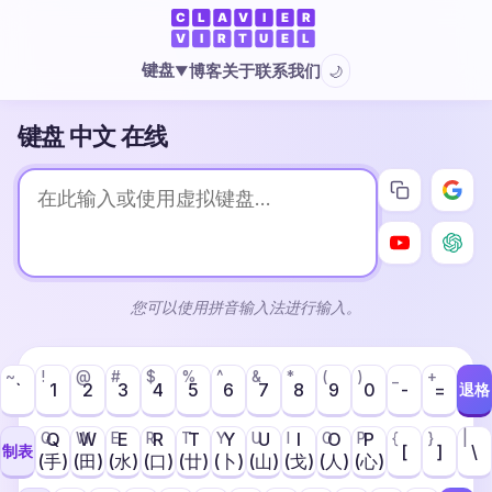
键盘
博客
关于
联系我们
🌙
▼
键盘 中文 在线
您可以使用拼音输入法进行输入。
~
!
@
#
$
%
^
&
*
(
)
_
+
`
1
2
3
4
5
6
7
8
9
0
-
=
退格
Q
W
E
R
T
Y
U
I
O
P
Q
W
E
R
T
Y
U
I
O
P
{
}
|
[
]
\
制表
(手)
(田)
(水)
(口)
(廿)
(卜)
(山)
(戈)
(人)
(心)