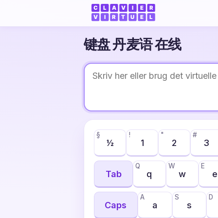
键盘 丹麦语 在线
§
!
"
#
½
1
2
3
Q
W
E
Tab
q
w
e
A
S
D
Caps
a
s