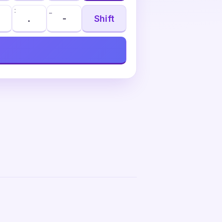
:
_
.
-
Shift