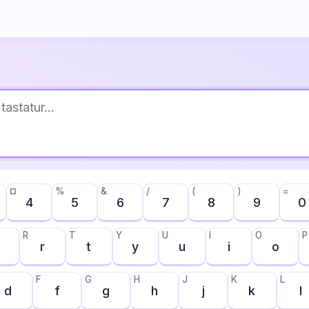
¤
%
&
/
(
)
=
4
5
6
7
8
9
0
R
T
Y
U
I
O
P
r
t
y
u
i
o
F
G
H
J
K
L
d
f
g
h
j
k
l