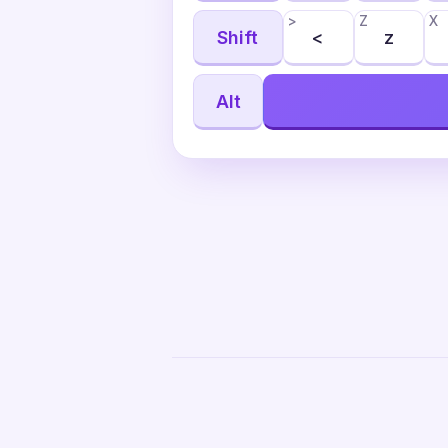
>
Z
X
Shift
<
z
Alt