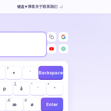
键盘
博客
关于
联系我们
🌙
▼
?
`
+
´
Backspace
Å
^
*
p
å
¨
'
Æ
Ø
æ
ø
Enter