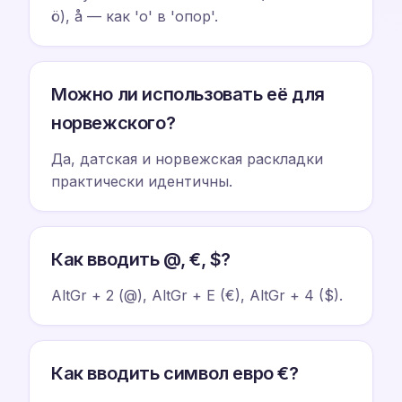
ö), å — как 'о' в 'опор'.
Можно ли использовать её для
норвежского?
Да, датская и норвежская раскладки
практически идентичны.
Как вводить @, €, $?
AltGr + 2 (@), AltGr + E (€), AltGr + 4 ($).
Как вводить символ евро €?