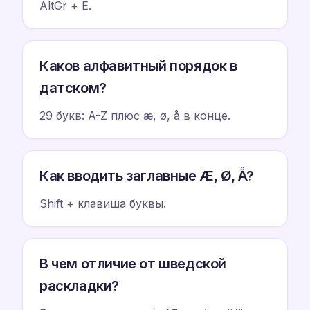
AltGr + E.
Каков алфавитный порядок в
датском?
29 букв: A-Z плюс æ, ø, å в конце.
Как вводить заглавные Æ, Ø, Å?
Shift + клавиша буквы.
В чем отличие от шведской
раскладки?