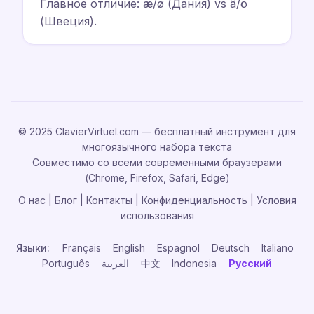
Главное отличие: æ/ø (Дания) vs ä/ö
(Швеция).
© 2025 ClavierVirtuel.com — бесплатный инструмент для
многоязычного набора текста
Совместимо со всеми современными браузерами
(Chrome, Firefox, Safari, Edge)
О нас
|
Блог
|
Контакты
|
Конфиденциальность
|
Условия
использования
Языки:
Français
English
Espagnol
Deutsch
Italiano
Português
العربية
中文
Indonesia
Русский