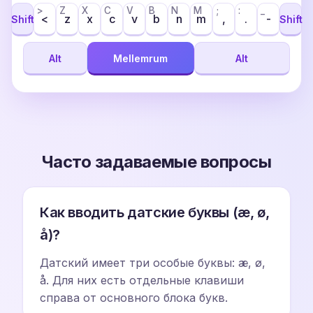
>
Z
X
C
V
B
N
M
;
:
_
<
z
x
c
v
b
n
m
,
.
-
Shift
Shift
Alt
Mellemrum
Alt
Часто задаваемые вопросы
Как вводить датские буквы (æ, ø,
å)?
Датский имеет три особые буквы: æ, ø,
å. Для них есть отдельные клавиши
справа от основного блока букв.