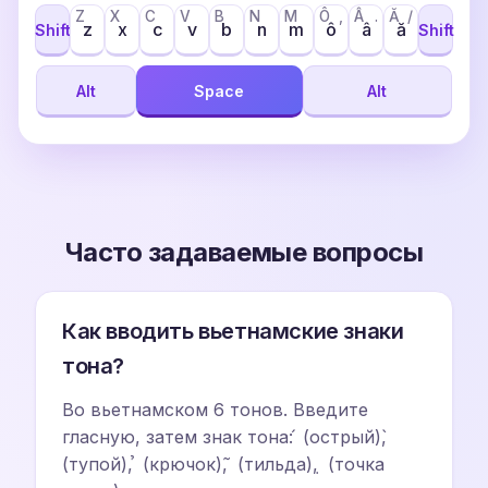
Z
X
C
V
B
N
M
Ô
,
Â
.
Ă
/
z
x
c
v
b
n
m
ô
â
ă
Shift
Shift
Alt
Space
Alt
Часто задаваемые вопросы
Как вводить вьетнамские знаки
тона?
Во вьетнамском 6 тонов. Введите
гласную, затем знак тона: ́ (острый), ̀
(тупой), ̉ (крючок), ̃ (тильда), ̣ (точка