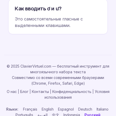
Как вводить ơ и ư?
Это самостоятельные гласные с
выделенными клавишами.
© 2025 ClavierVirtuel.com — бесплатный инструмент для
многоязычного набора текста
Совместимо со всеми современными браузерами
(Chrome, Firefox, Safari, Edge)
О нас
|
Блог
|
Контакты
|
Конфиденциальность
|
Условия
использования
Языки:
Français
English
Espagnol
Deutsch
Italiano
Português
العربية
中文
Indonesia
Русский