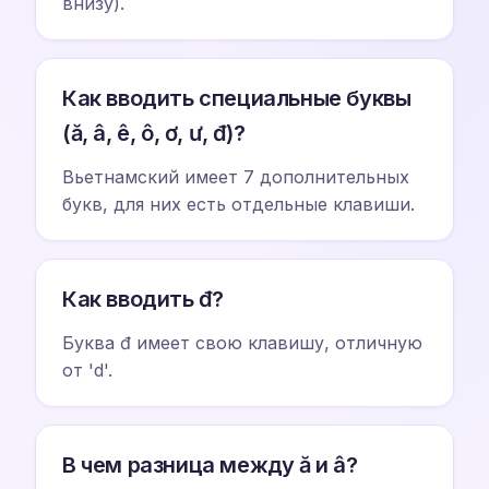
внизу).
Как вводить специальные буквы
(ă, â, ê, ô, ơ, ư, đ)?
Вьетнамский имеет 7 дополнительных
букв, для них есть отдельные клавиши.
Как вводить đ?
Буква đ имеет свою клавишу, отличную
от 'd'.
В чем разница между ă и â?