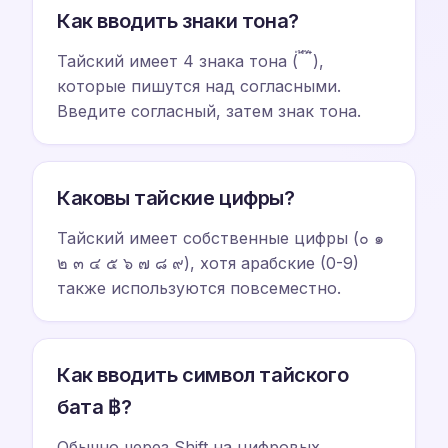
Как вводить знаки тона?
Тайский имеет 4 знака тона (่ ้ ๊ ๋),
которые пишутся над согласными.
Введите согласный, затем знак тона.
Каковы тайские цифры?
Тайский имеет собственные цифры (๐ ๑
๒ ๓ ๔ ๕ ๖ ๗ ๘ ๙), хотя арабские (0-9)
также используются повсеместно.
Как вводить символ тайского
бата ฿?
Обычно через Shift на цифровых