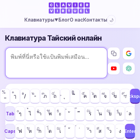
Блог
О нас
Контакты
Клавиатуры
🌙
▼
Клавиатура Тайский онлайн
%
+
฿
๑
๒
๓
๔
๕
๖
๗
๘
๙
ๅ
ภ
ถ
ค
ต
จ
ข
ช
_
/
-
Backsp
"
,
๐
ฎ
ฑ
ธ
ณ
ฯ
ญ
ฐ
ๆ
ไ
ำ
พ
ะ
ร
น
ย
บ
ล
Tab
.
ฤ
ฆ
ฏ
โ
ฌ
ษ
ศ
ซ
ฟ
ห
ก
ด
เ
า
ส
ว
ง
Caps
Enter