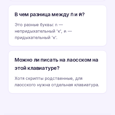
В чем разница между ก и ค?
Это разные буквы: ก —
непридыхательный 'к', ค —
придыхательный 'к'.
Можно ли писать на лаосском на
этой клавиатуре?
Хотя скрипты родственные, для
лаосского нужна отдельная клавиатура.