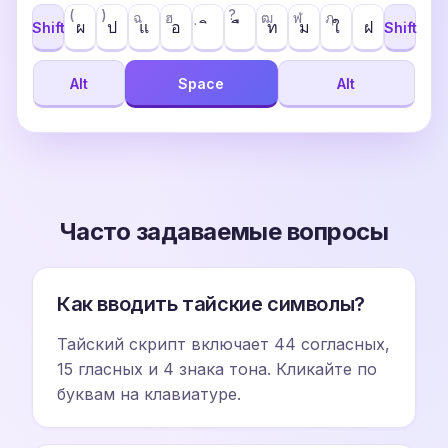
(
)
?
ฉ
ฮ
ฒ
ฬ
ฦ
ผ
ป
แ
อ
ท
ม
ใ
ฝ
Shift
Shift
Alt
Space
Alt
Часто задаваемые вопросы
Как вводить тайские символы?
Тайский скрипт включает 44 согласных,
15 гласных и 4 знака тона. Кликайте по
буквам на клавиатуре.