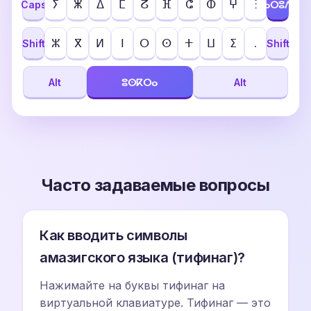
ⵢ
ⵥ
ⵠ
ⵎ
ⵒ
ⴼ
ⵛ
ⵀ
ⵖ
ⵗ
Caps
ⴰⵔⵓⴷ
ⵣ
ⴳ
ⵍ
ⵏ
ⵔ
ⵙ
ⵜ
ⵡ
ⵉ
.
Shift
Shift
Alt
ⵓⵙⴽⵔⴰ
Alt
Часто задаваемые вопросы
Как вводить символы
амазигского языка (тифинаг)?
Нажимайте на буквы тифинаг на
виртуальной клавиатуре. Тифинаг — это