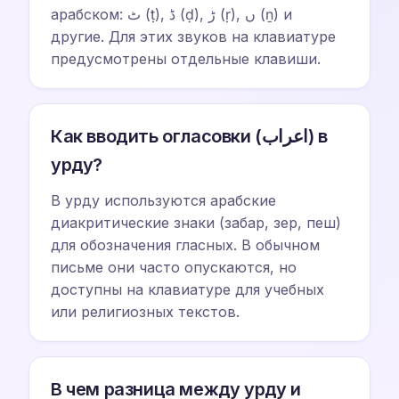
арабском: ٹ (ṭ), ڈ (ḍ), ڑ (ṛ), ں (ṉ) и
другие. Для этих звуков на клавиатуре
предусмотрены отдельные клавиши.
Как вводить огласовки (اعراب) в
урду?
В урду используются арабские
диакритические знаки (забар, зер, пеш)
для обозначения гласных. В обычном
письме они часто опускаются, но
доступны на клавиатуре для учебных
или религиозных текстов.
В чем разница между урду и