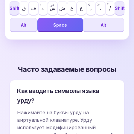
ۓ
ص
<
>
؟
ق
ف
ے
س
ش
غ
ع
,
.
/
Shift
Shift
Alt
Space
Alt
Часто задаваемые вопросы
Как вводить символы языка
урду?
Нажимайте на буквы урду на
виртуальной клавиатуре. Урду
использует модифицированный