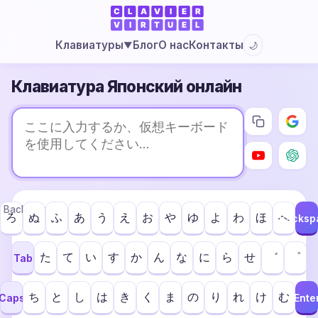
Блог
О нас
Контакты
Клавиатуры
🌙
▼
Клавиатура Японский онлайн
Backspace
ろ
ぬ
ふ
あ
う
え
お
や
ゆ
よ
わ
ほ
へ
Backsp
た
て
い
す
か
ん
な
に
ら
せ
゛
゜
Tab
ち
と
し
は
き
く
ま
の
り
れ
け
む
Caps
Ente