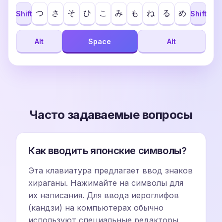
つ
さ
そ
ひ
こ
み
も
ね
る
め
Shift
Shift
Alt
Space
Alt
Часто задаваемые вопросы
Как вводить японские символы?
Эта клавиатура предлагает ввод знаков
хираганы. Нажимайте на символы для
их написания. Для ввода иероглифов
(кандзи) на компьютерах обычно
используют специальные редакторы