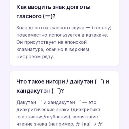
Как вводить знак долготы
гласного (ー)?
Знак долготы гласного звука ー (тёонпу)
повсеместно используется в катакане.
Он присутствует на японской
клавиатуре, обычно в верхнем
цифровом ряду.
Что такое нигори / дакутэн (゛) и
хандакутэн (゜)?
Дакутэн ゛ и хандакутэн ゜ — это
диакритические знаки (диакритика
озвончения/огубления), меняющие
чтение знака (например, か [ка] → が