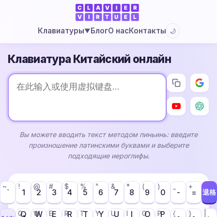
Блог
О нас
Контакты
Клавиатуры
🌙
▼
Клавиатура Китайский онлайн
Вы можете вводить текст методом пиньинь: введите
произношение латинскими буквами и выберите
подходящие иероглифы.
~
!
@
#
$
%
^
&
*
(
)
_
+
`
1
2
3
4
5
6
7
8
9
0
-
=
退格
Q
W
E
R
T
Y
U
I
O
P
Q
W
E
R
T
Y
U
I
O
P
{
}
|