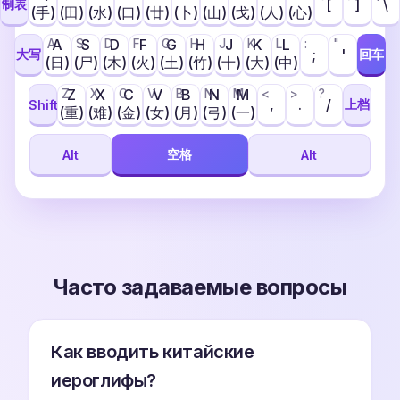
[
]
\
制表
(手)
(田)
(水)
(口)
(廿)
(卜)
(山)
(戈)
(人)
(心)
A
S
D
F
G
H
J
K
L
A
S
D
F
G
H
J
K
L
:
"
;
'
大写
回车
(日)
(尸)
(木)
(火)
(土)
(竹)
(十)
(大)
(中)
Z
X
C
V
B
N
M
Z
X
C
V
B
N
M
<
>
?
,
.
/
上档
Shift
(重)
(难)
(金)
(女)
(月)
(弓)
(一)
空格
Alt
Alt
Часто задаваемые вопросы
Как вводить китайские
иероглифы?