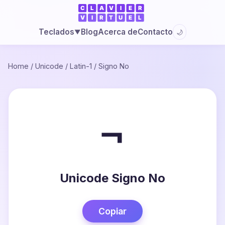
Blog
Acerca de
Contacto
Teclados
🌙
▼
Home
/
Unicode
/
Latin-1
/
Signo No
¬
Unicode Signo No
Copiar