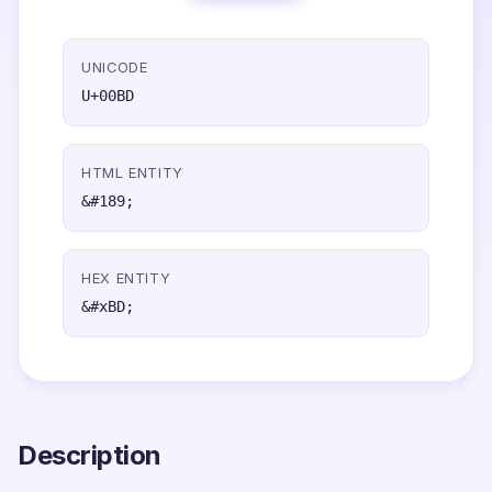
UNICODE
U+00BD
HTML ENTITY
&#189;
HEX ENTITY
&#xBD;
Description