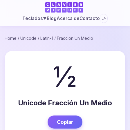
Blog
Acerca de
Contacto
Teclados
🌙
▼
Home
/
Unicode
/
Latin-1
/
Fracción Un Medio
½
Unicode Fracción Un Medio
Copiar