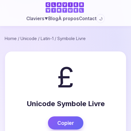
Blog
À propos
Contact
Claviers
🌙
▼
Home
/
Unicode
/
Latin-1
/
Symbole Livre
£
Unicode Symbole Livre
Copier