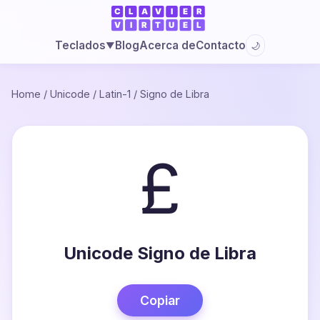
Blog
Acerca de
Contacto
Teclados
🌙
▼
Home
/
Unicode
/
Latin-1
/
Signo de Libra
£
Unicode Signo de Libra
Copiar