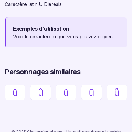
Caractère latin U Dieresis
Exemples d'utilisation
Voici le caractère ü que vous pouvez copier.
Personnages similaires
ŭ
û
ũ
ū
ů
© 2025 ClavierVirtuel.com - Un outil gratuit pour la saisie