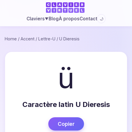
Blog
À propos
Contact
Claviers
🌙
▼
Home
/
Accent
/
Lettre-U
/
U Dieresis
ü
Caractère latin U Dieresis
Copier