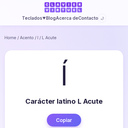
Blog
Acerca de
Contacto
Teclados
🌙
▼
Home
/
Acento
/
l
/
L Acute
ĺ
Carácter latino L Acute
Copiar