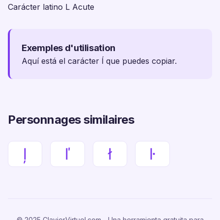
Carácter latino L Acute
Exemples d'utilisation
Aquí está el carácter ĺ que puedes copiar.
Personnages similaires
ļ
ľ
ł
ŀ
© 2025 ClavierVirtuel.com - Una herramienta gratuita para