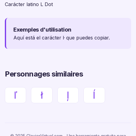
Carácter latino L Dot
Exemples d'utilisation
Aquí está el carácter ŀ que puedes copiar.
Personnages similaires
ľ
ł
ļ
ĺ
© 2025 ClavierVirtuel.com - Una herramienta gratuita para