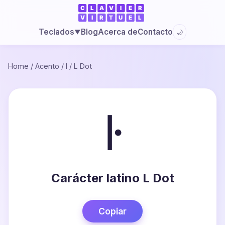
Blog
Acerca de
Contacto
Teclados
🌙
▼
Home
/
Acento
/
l
/
L Dot
ŀ
Carácter latino L Dot
Copiar