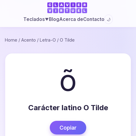
Blog
Acerca de
Contacto
Teclados
🌙
▼
Home
/
Acento
/
Letra-O
/
O Tilde
õ
Carácter latino O Tilde
Copiar