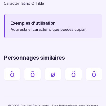
Carácter latino O Tilde
Exemples d'utilisation
Aquí está el carácter õ que puedes copiar.
Personnages similaires
ŏ
ō
ø
ő
ö
© 2025 ClavierVirtuel.com - Una herramienta gratuita para