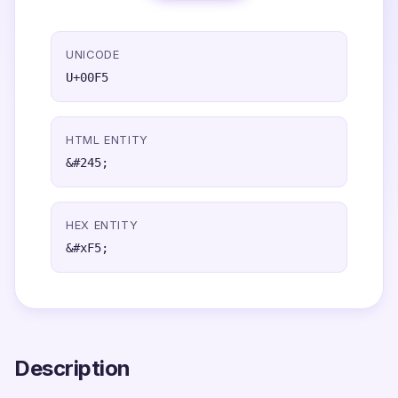
UNICODE
U+00F5
HTML ENTITY
&#245;
HEX ENTITY
&#xF5;
Description