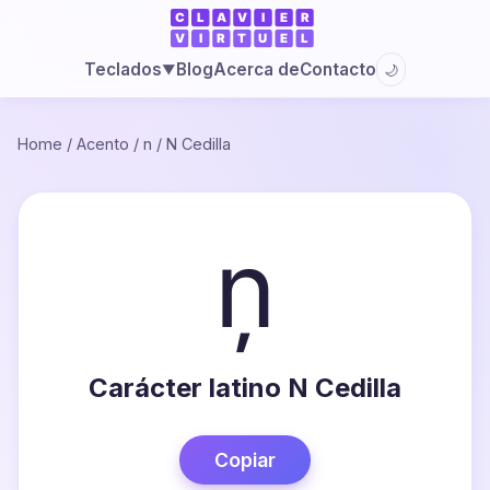
Blog
Acerca de
Contacto
Teclados
🌙
▼
Home
/
Acento
/
n
/
N Cedilla
ņ
Carácter latino N Cedilla
Copiar