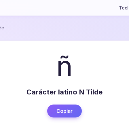
Tec
lde
ñ
Carácter latino N Tilde
Copiar