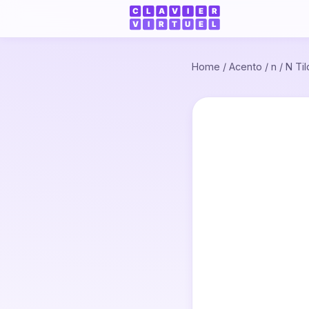
Home
/
Acento
/
n
/
N Ti