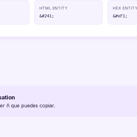
HTML ENTITY
HEX ENTIT
&#241;
&#xF1;
e
sation
ter ñ que puedes copiar.