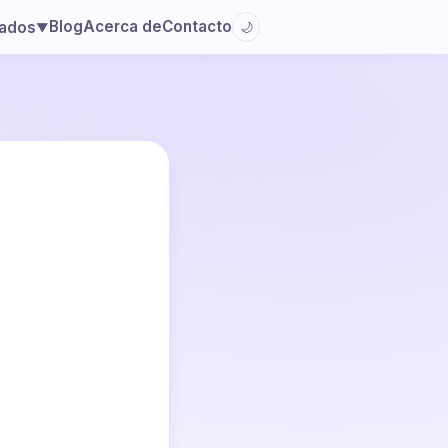
Blog
Acerca de
Contacto
lados
🌙
▼