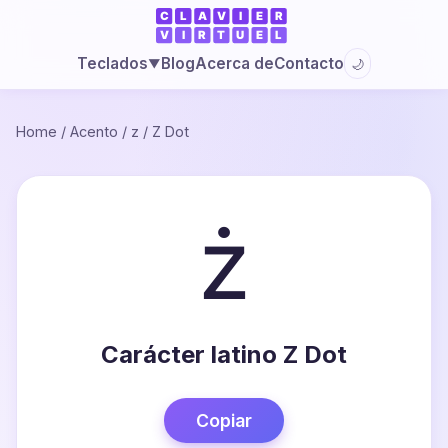
Blog
Acerca de
Contacto
Teclados
🌙
▼
Home
/
Acento
/
z
/
Z Dot
ż
Carácter latino Z Dot
Copiar