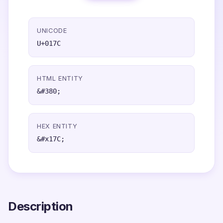
UNICODE
U+017C
HTML ENTITY
&#380;
HEX ENTITY
&#x17C;
Description