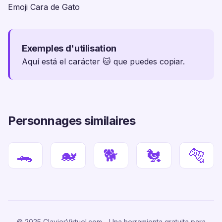
Emoji Cara de Gato
Exemples d'utilisation
Aquí está el carácter 🐱 que puedes copiar.
Personnages similaires
🐊
🐋
🐕
🐔
🐅
© 2025 ClavierVirtuel.com - Una herramienta gratuita para