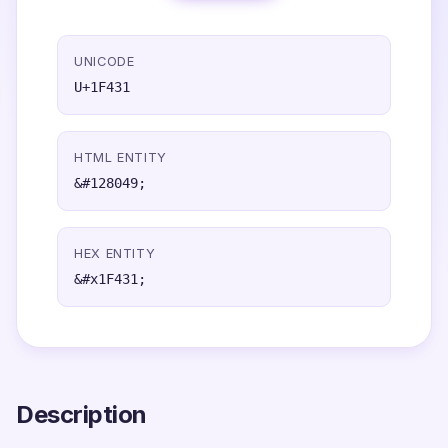
UNICODE
U+1F431
HTML ENTITY
&#128049;
HEX ENTITY
&#x1F431;
Description