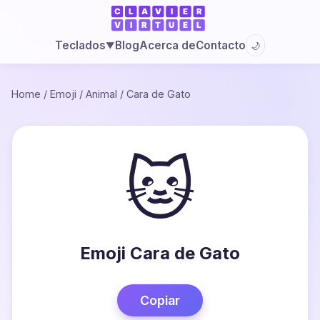
Blog
Acerca de
Contacto
Teclados
🌙
▼
Home
/
Emoji
/
Animal
/
Cara de Gato
🐱
Emoji Cara de Gato
Copiar