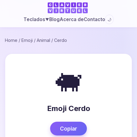
Blog
Acerca de
Contacto
Teclados
🌙
▼
Home
/
Emoji
/
Animal
/
Cerdo
🐖
Emoji Cerdo
Copiar