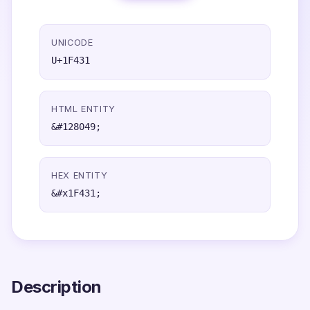
UNICODE
U+1F431
HTML ENTITY
&#128049;
HEX ENTITY
&#x1F431;
Description