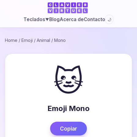
Blog
Acerca de
Contacto
Teclados
🌙
▼
Home
/
Emoji
/
Animal
/
Mono
🐱
Emoji Mono
Copiar