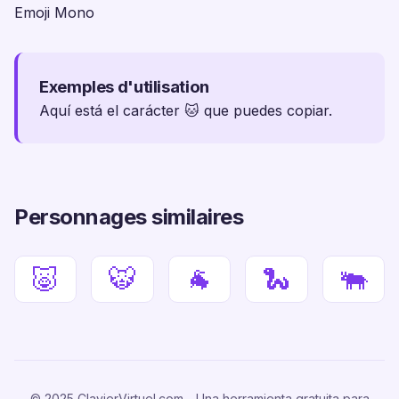
Emoji Mono
Exemples d'utilisation
Aquí está el carácter 🐱 que puedes copiar.
Personnages similaires
🐷
🐯
🐐
🐍
🐃
© 2025 ClavierVirtuel.com - Una herramienta gratuita para